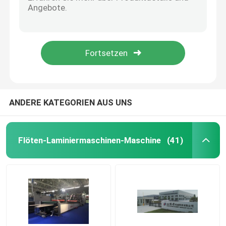
ISO-Kettenmesser-Film-Laminiermaschine Hot Knife Thermal Film Laminator
Kettenschneider Thermofolienkaschiermaschine Vollautomatisch 68kW
Hochgeschwindigkeits-Wellenlaminator
740*1040mm Hot Knife Film Laminator Maschine 10000Pcs/H High Speed
CE Hot Knife Film Laminator Machine 10 - 100um Pur Laminiermaschine
Papplamellierende Maschine
Automatische PET-OPP-Heißmesser-Laminiermaschine, lösemittelfrei
Automatische Flöten-Laminiermaschine
ANDERE KATEGORIEN AUS UNS
Flötenlaminiermaschine mit 5 Falten
Flöten-Laminiermaschinen-Maschine
(41)
Ordner gluer Maschine
Auto-Stapler-Maschine
Stapelwendemaschine