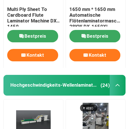
Multi Ply Sheet To
1650 mm * 1650 mm
Thermische Filmlaminiermaschine
Cardboard Flute
Automatische
Laminator Machine DX-
Flötenlaminatormaschine
1450
28KW DX-1650XL
Litho-Laminiermaschine
Bestpreis
Bestpreis
Flötenlaminierung, die Maschine klebt
Kontakt
Kontakt
Heißmesser-Laminiermaschine
Hochgeschwindigkeits-Wellenlaminator
(24)
Kettenmesser-Filmlaminiermaschine
Papplaminiermaschine