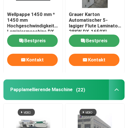
Wellpappe 1450 mm *
Grauer Karton
1450 mm
Automatischer 5-
Hochgeschwindigkeits-
lagiger Flute Laminator
Laminiermaschine DX-
28KW DX-1650XL
1450
Bestpreis
Bestpreis
Kontakt
Kontakt
Papplamellierende Maschine
(22)