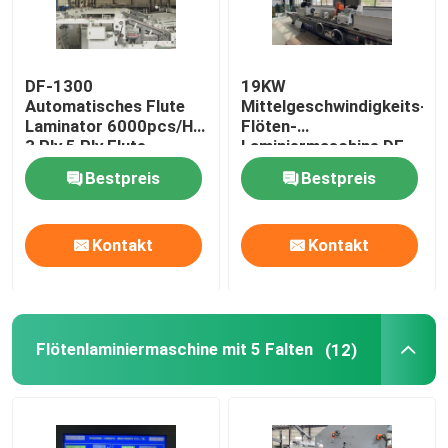
DF-1300
19KW
Automatisches Flute
Mittelgeschwindigkeits-
Laminator 6000pcs/H
Flöten-
3 Ply 5 Ply Flute
Laminiermaschine DF-
Laminator
1650L
Bestpreis
Bestpreis
Kontakt
Kontakt
Flötenlaminiermaschine mit 5 Falten
(12)