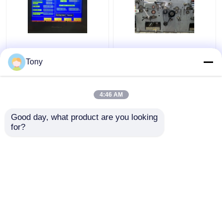
Automatische Flöten-
1650 * 1450 mm 5-
Laminiermaschine mit
lagige Flötenlaminator-
Tony
zwei
Wellpappe-
Flötenkombinationen
Laminiermaschine
5000 Stück/H DW-
4:46 AM
Bestpreis
Bestpreis
1650
Good day, what product are you looking 
for?
Kontakt
Kontakt
Sehen Sie mehr an
Startseite
Über uns
Kontakt
Desktop Site
Sitemap
Datenschutzrichtlinie