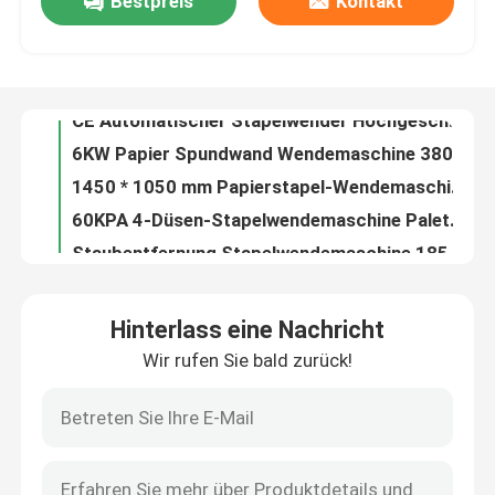
Bestpreis
Kontakt
3-Düsen-Stapelwendemaschine Papierrütteln Palettenzuführung
1650 * 1200 mm Stapelwendemaschine 60KPA Papierdrehen und -veredelung
Werksbesichtigung
CE Automatischer Stapelwender Hochgeschwindigkeits-Papierrüttelausrichtung
6KW Papier Spundwand Wendemaschine 380V 50HZ Staubentfernung
Qualitätskontrolle
1450 * 1050 mm Papierstapel-Wendemaschine Automatisches Umdrehen VEI-145A
60KPA 4-Düsen-Stapelwendemaschine Palettenzentriermaschine für Papierstapel
Kontakt mit uns
Staubentfernung Stapelwendemaschine 1850 * 1350 mm Papierblattstapler
Heißmesser-Thermofolienlaminator für 6-25um metallisierte PET-Folien
PUR-Kleber 100-500GSM Papierfolien-Laminiermaschine mit hoher Geschwindigkeit
Neuigkeiten
1080*1300mm Thermokettenmesser Film Laminator Maschine Pneumatische Seitenlage
Hinterlass eine Nachricht
Becker Pump Chain Knife Film Laminiermaschine Vollautomatische Laminiermaschine
Rechtssachen
Wir rufen Sie bald zurück!
100-500 g / m² Papier-Thermofolien-Laminiermaschine Non-Stop-Fütterung
CE-Kettenmesser-Film-Laminiermaschine Lösungsmittelfreie Pur-Laminiermaschine
Bitte um ein Angebot
6-25um Film Automatische thermische Laminiermaschine 80m/Min High Speed
PLC Chain Knife Film Laminator Machine 1080 × 950 mm Thermische Laminiermaschine
Flöten-Laminiermaschinen-Maschine