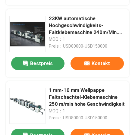
23KW automatische
Hochgeschwindigkeits-
Faltklebemaschine 240m/Min.
Mittelgroß
MOQ：1
Preis：USD80000-USD150000
Bestpreis
Kontakt
1 mm-10 mm Wellpappe
Zu Hause
Faltschachtel-Klebemaschine
250 m/min hohe Geschwindigkeit
MOQ：1
Produkte
Preis：USD80000-USD150000
Über uns