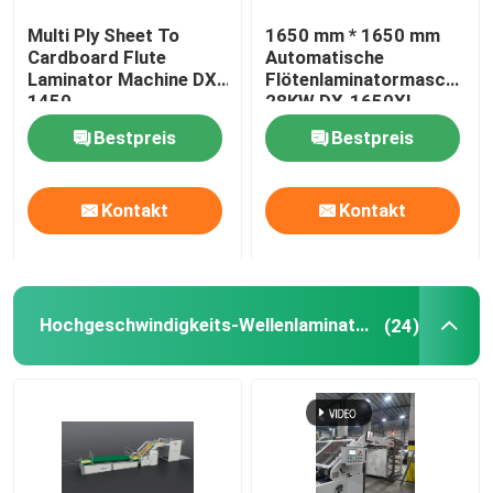
Multi Ply Sheet To
1650 mm * 1650 mm
Thermische Filmlaminiermaschine
Cardboard Flute
Automatische
Laminator Machine DX-
Flötenlaminatormaschine
1450
28KW DX-1650XL
Litho-Laminiermaschine
Bestpreis
Bestpreis
Flötenlaminierung, die Maschine klebt
Kontakt
Kontakt
Heißmesser-Laminiermaschine
Hochgeschwindigkeits-Wellenlaminator
(24)
Kettenmesser-Filmlaminiermaschine
Papplaminiermaschine