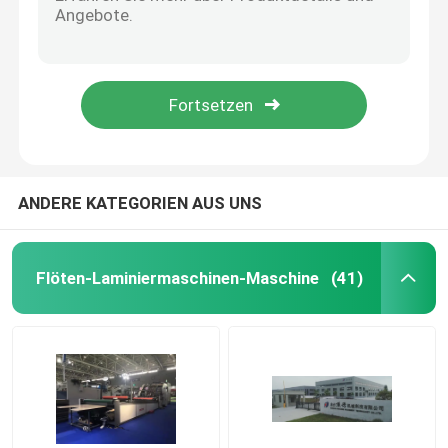
ISO-Kettenmesser-Film-Laminiermaschine Hot Knife Thermal Film Laminator
Kettenschneider Thermofolienkaschiermaschine Vollautomatisch 68kW
Hochgeschwindigkeits-Wellenlaminator
740*1040mm Hot Knife Film Laminator Maschine 10000Pcs/H High Speed
CE Hot Knife Film Laminator Machine 10 - 100um Pur Laminiermaschine
Papplamellierende Maschine
Automatische PET-OPP-Heißmesser-Laminiermaschine, lösemittelfrei
Automatische Flöten-Laminiermaschine
ANDERE KATEGORIEN AUS UNS
Flötenlaminiermaschine mit 5 Falten
Flöten-Laminiermaschinen-Maschine
(41)
Ordner gluer Maschine
Auto-Stapler-Maschine
Stapelwendemaschine