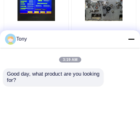
Automatische Flöten-
1650 * 1450 mm 5-
Laminiermaschine mit
lagige Flötenlaminator-
Tony
zwei
Wellpappe-
Flötenkombinationen
Laminiermaschine
5000 Stück/H DW-
3:19 AM
Bestpreis
Bestpreis
1650
Good day, what product are you looking 
for?
Kontakt
Kontakt
Sehen Sie mehr an
Startseite
Über uns
Kontakt
Desktop Site
Sitemap
Datenschutzrichtlinie