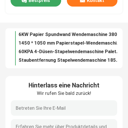
Bestpreis
Kontakt
3-Düsen-Stapelwendemaschine Papierrütteln Palettenzuführung
1650 * 1200 mm Stapelwendemaschine 60KPA Papierdrehen und -veredelung
Werksbesichtigung
CE Automatischer Stapelwender Hochgeschwindigkeits-Papierrüttelausrichtung
6KW Papier Spundwand Wendemaschine 380V 50HZ Staubentfernung
Qualitätskontrolle
1450 * 1050 mm Papierstapel-Wendemaschine Automatisches Umdrehen VEI-145A
60KPA 4-Düsen-Stapelwendemaschine Palettenzentriermaschine für Papierstapel
Kontakt mit uns
Staubentfernung Stapelwendemaschine 1850 * 1350 mm Papierblattstapler
Heißmesser-Thermofolienlaminator für 6-25um metallisierte PET-Folien
PUR-Kleber 100-500GSM Papierfolien-Laminiermaschine mit hoher Geschwindigkeit
Neuigkeiten
1080*1300mm Thermokettenmesser Film Laminator Maschine Pneumatische Seitenlage
Hinterlass eine Nachricht
Becker Pump Chain Knife Film Laminiermaschine Vollautomatische Laminiermaschine
Rechtssachen
Wir rufen Sie bald zurück!
100-500 g / m² Papier-Thermofolien-Laminiermaschine Non-Stop-Fütterung
CE-Kettenmesser-Film-Laminiermaschine Lösungsmittelfreie Pur-Laminiermaschine
Bitte um ein Angebot
6-25um Film Automatische thermische Laminiermaschine 80m/Min High Speed
PLC Chain Knife Film Laminator Machine 1080 × 950 mm Thermische Laminiermaschine
Flöten-Laminiermaschinen-Maschine