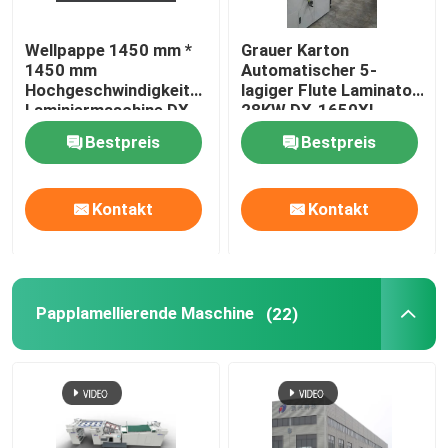
Wellpappe 1450 mm *
Grauer Karton
1450 mm
Automatischer 5-
Hochgeschwindigkeits-
lagiger Flute Laminator
Laminiermaschine DX-
28KW DX-1650XL
1450
Bestpreis
Bestpreis
Kontakt
Kontakt
Papplamellierende Maschine
(22)