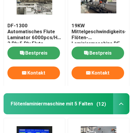
DF-1300
19KW
Automatisches Flute
Mittelgeschwindigkeits-
Laminator 6000pcs/H
Flöten-
3 Ply 5 Ply Flute
Laminiermaschine DF-
Laminator
1650L
Bestpreis
Bestpreis
Kontakt
Kontakt
Flötenlaminiermaschine mit 5 Falten
(12)