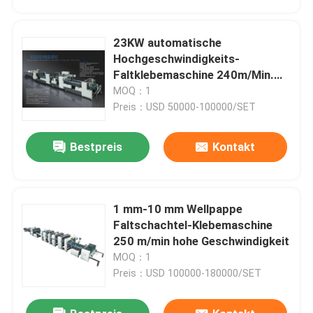
23KW automatische
Hochgeschwindigkeits-
Faltklebemaschine 240m/Min.
Mittelgroß
MOQ：1
Preis：USD 50000-100000/SET
Bestpreis
Kontakt
1 mm-10 mm Wellpappe
Zu Hause
Faltschachtel-Klebemaschine
250 m/min hohe Geschwindigkeit
MOQ：1
Produkte
Preis：USD 100000-180000/SET
Über uns