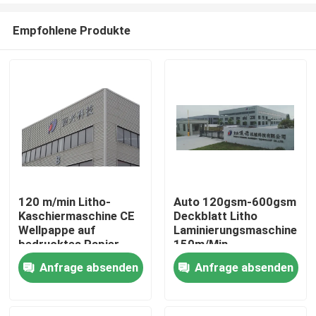
Empfohlene Produkte
120 m/min Litho-
Auto 120gsm-600gsm
Kaschiermaschine CE
Deckblatt Litho
Zu Hause
Wellpappe auf
Laminierungsmaschine
bedrucktes Papier
150m/Min
Anfrage absenden
Anfrage absenden
Produkte
Über uns