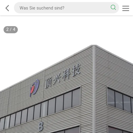
2
/
4