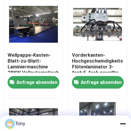
Werksbesichtigung
Qualitätskontrolle
Kontakt mit uns
Wellpappe-Kasten-
Vorderkanten-
Blatt-zu-Blatt-
Hochgeschwindigkeits-
Laminiermaschine
Flötenlaminator 3-
Neuigkeiten
28KW Vollautomatisch
fach 5-fach gewellte
Laminiermaschine
Anfrage absenden
Anfrage absenden
Rechtssachen
Bitte um ein Angebot
Tony
Flöten-Laminiermaschinen-Maschine