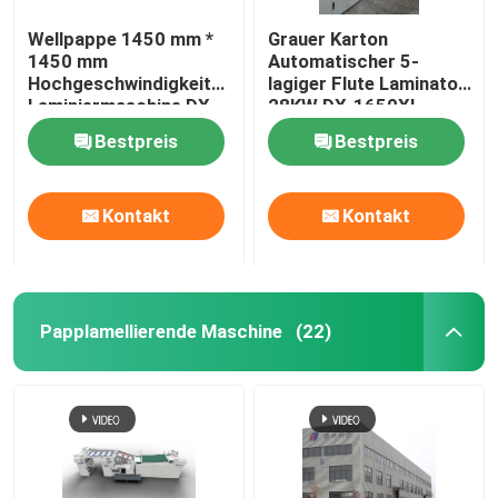
Wellpappe 1450 mm *
Grauer Karton
1450 mm
Automatischer 5-
Hochgeschwindigkeits-
lagiger Flute Laminator
Laminiermaschine DX-
28KW DX-1650XL
1450
Bestpreis
Bestpreis
Kontakt
Kontakt
Papplamellierende Maschine
(22)