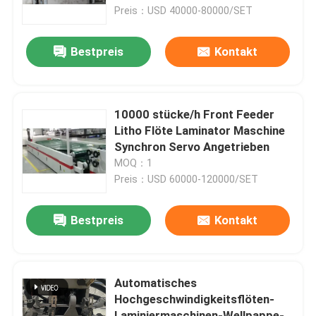
Preis：USD 40000-80000/SET
Werksbesichtigung
Bestpreis
Kontakt
Qualitätskontrolle
10000 stücke/h Front Feeder
Kontakt mit uns
Litho Flöte Laminator Maschine
Synchron Servo Angetrieben
MOQ：1
Neuigkeiten
Preis：USD 60000-120000/SET
Rechtssachen
Bestpreis
Kontakt
Bitte um ein Angebot
Automatisches
Hochgeschwindigkeitsflöten-
Flöten-Laminiermaschinen-Maschine
Laminiermaschinen-Wellpappe-