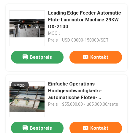
Leading Edge Feeder Automatic
Flute Laminator Machine 29KW
DX-2100
MOQ：1
Preis：USD 80000-150000/SET
Bestpreis
Kontakt
Einfache Operations-
Hochgeschwindigkeits-
automatische Flöten-
Laminiermaschine mit Selbst-
Preis：$55,000.00 - $65,000.00/sets
Flip Flop Stacker
Bestpreis
Kontakt