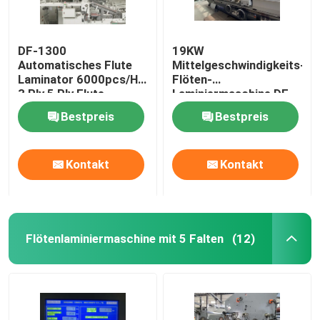
DF-1300
19KW
Automatisches Flute
Mittelgeschwindigkeits-
Laminator 6000pcs/H
Flöten-
3 Ply 5 Ply Flute
Laminiermaschine DF-
Laminator
1650L
Bestpreis
Bestpreis
Kontakt
Kontakt
Flötenlaminiermaschine mit 5 Falten
(12)