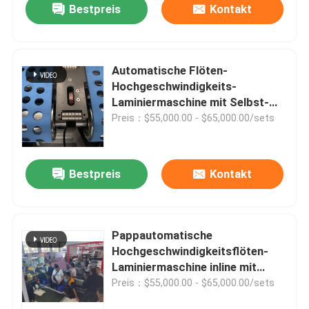
Bestpreis
Kontakt
Automatische Flöten-
Hochgeschwindigkeits-
Laminiermaschine mit Selbst-
Flip Flop Stacker
Preis：$55,000.00 - $65,000.00/sets
Bestpreis
Kontakt
Pappautomatische
Hochgeschwindigkeitsflöten-
Laminiermaschine inline mit
elektrischem gefahren
Preis：$55,000.00 - $65,000.00/sets