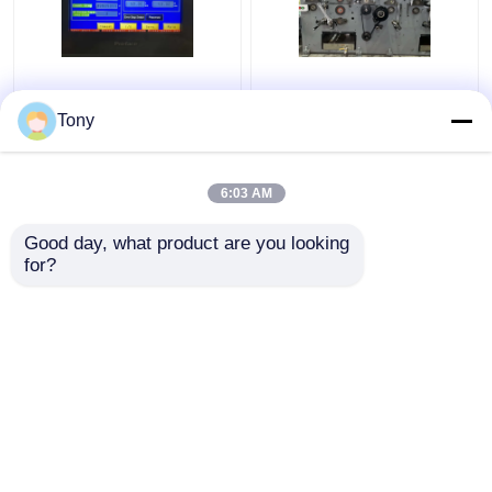
Automatische Flöten-
1650 * 1450 mm 5-
Laminiermaschine mit
lagige Flötenlaminator-
Tony
zwei
Wellpappe-
Flötenkombinationen
Laminiermaschine
5000 Stück/H DW-
6:03 AM
Bestpreis
Bestpreis
1650
Good day, what product are you looking 
for?
Kontakt
Kontakt
Sehen Sie mehr an
Startseite
Über uns
Kontakt
Desktop Site
Sitemap
Datenschutzrichtlinie