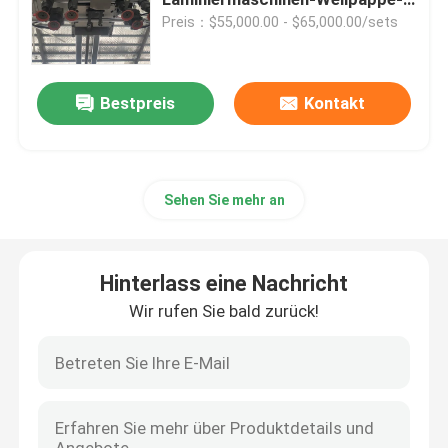
Kleber-Lamellieren
Preis：$55,000.00 - $65,000.00/sets
Hochgeschwindigkeits-Wellenlaminator
Bestpreis
Kontakt
Papplamellierende Maschine
Automatische Flöten-Laminiermaschine
Sehen Sie mehr an
Flötenlaminiermaschine mit 5 Falten
Hinterlass eine Nachricht
Ordner gluer Maschine
Wir rufen Sie bald zurück!
Auto-Stapler-Maschine
Stapelwendemaschine