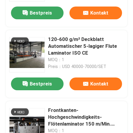
Bestpreis
Kontakt
120-600 g/m² Deckblatt
Automatischer 5-lagiger Flute
Laminator ISO CE
MOQ：1
Preis：USD 40000-70000/SET
Bestpreis
Kontakt
Zu Hause
Frontkanten-
Produkte
Hochgeschwindigkeits-
Flötenlaminator 150 m/Min.
Litho-Laminierungsmaschine
Über uns
MOQ：1