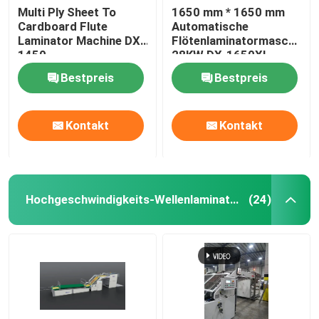
Multi Ply Sheet To
1650 mm * 1650 mm
Cardboard Flute
Automatische
Laminator Machine DX-
Flötenlaminatormaschine
1450
28KW DX-1650XL
Bestpreis
Bestpreis
Kontakt
Kontakt
Hochgeschwindigkeits-Wellenlaminator
(24)