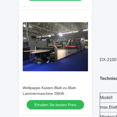
DX-2100 
Technis
Wellpappe-Kasten-Blatt-zu-Blatt-
Laminiermaschine 28KW
Modell
Vollautomatisch
Erhalten Sie besten Preis
max.Blat
Mindest.