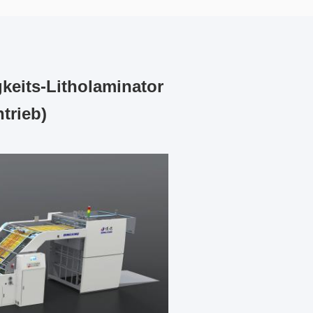
eits-Litholaminator
trieb)