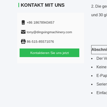
KONTAKT MIT UNS
Die ge
und 30 g
+86 18678943457
tony@dingxingmachinery.com
86-515-85571076
Abschni
Kontaktieren Sie uns jetzt
Der V
Keine 
E-Papi
Serien
Einfa