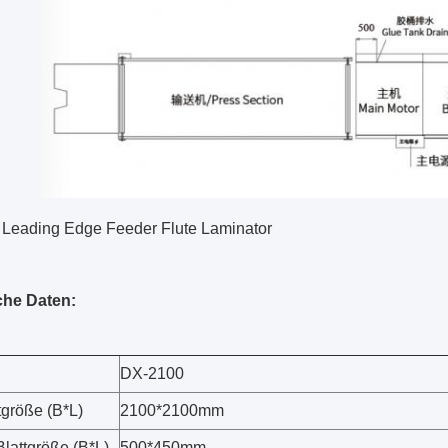
Leading Edge Feeder Flute Laminator
che Daten:
DX-2100
tgröße (B*L)
2100*2100mm
Blattgröße (B*L)
500*450mm