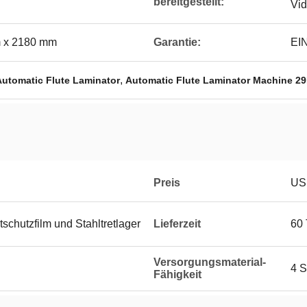
bereitgestellt:
Vid
 x 2180 mm
Garantie:
EI
,
utomatic Flute Laminator
Automatic Flute Laminator Machine 2
Preis
US
schutzfilm und Stahltretlager
Lieferzeit
60
Versorgungsmaterial-
4 
Fähigkeit