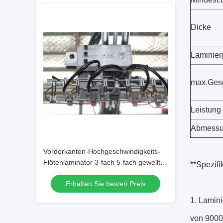
Dicke
Laminier
max.Gesc
Leistung
Abmessu
Vorderkanten-Hochgeschwindigkeits-
Flötenlaminator 3-fach 5-fach gewellte
**Spezif
Laminiermaschine
Erhalten Sie besten Preis
Lamini
von 9000 