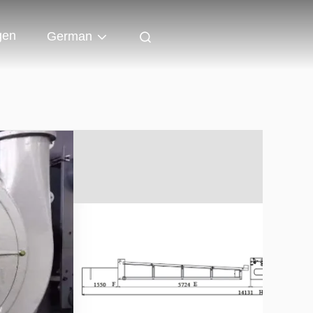
gen
German