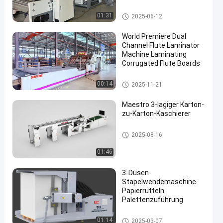
Ausrüstung
Hochgeschwindigkeits-Wellenl
01:31
2025-06-12
aminator
World Premiere Dual
Channel Flute Laminator
Machine Laminating
Corrugated Flute Boards
Flöten-Laminiermaschinen-Ma
00:14
2025-11-21
schine
Maestro 3-lagiger Karton-
zu-Karton-Kaschierer
Papplaminiermaschine
2025-08-16
01:46
3-Düsen-
Stapelwendemaschine
Papierrütteln
Palettenzuführung
Stapelwendemaschine
01:14
2025-03-07