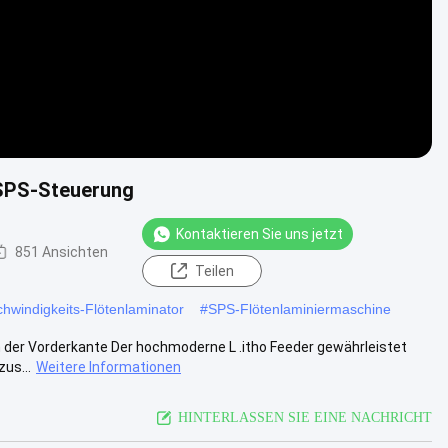
SPS-Steuerung
Kontaktieren Sie uns jetzt
851 Ansichten
Teilen
hwindigkeits-Flötenlaminator
#
SPS-Flötenlaminiermaschine
 der Vorderkante Der hochmoderne L .itho Feeder gewährleistet
us...
Weitere Informationen
HINTERLASSEN SIE EINE NACHRICHT