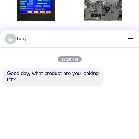
Automatische Flöten-
1650 * 1450 mm 5-
Laminiermaschine mit
lagige Flötenlaminator-
Tony
zwei
Wellpappe-
Flötenkombinationen
Laminiermaschine
5000 Stück/H DW-
12:10 PM
Bestpreis
Bestpreis
1650
Good day, what product are you looking 
for?
Kontakt
Kontakt
Sehen Sie mehr an
Startseite
Über uns
Kontakt
Desktop Site
Sitemap
Datenschutzrichtlinie