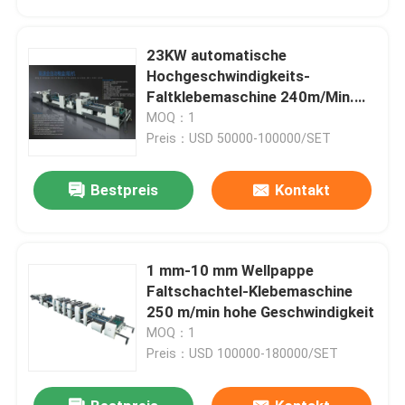
23KW automatische
Hochgeschwindigkeits-
Faltklebemaschine 240m/Min.
Mittelgroß
MOQ：1
Preis：USD 50000-100000/SET
Bestpreis
Kontakt
1 mm-10 mm Wellpappe
Zu Hause
Faltschachtel-Klebemaschine
250 m/min hohe Geschwindigkeit
MOQ：1
Produkte
Preis：USD 100000-180000/SET
Über uns