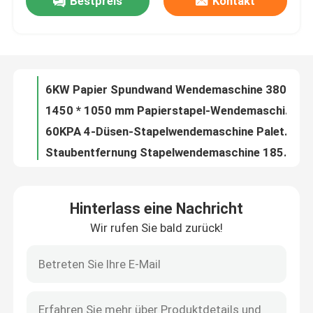
Bestpreis
Kontakt
3-Düsen-Stapelwendemaschine Papierrütteln Palettenzuführung
1650 * 1200 mm Stapelwendemaschine 60KPA Papierdrehen und -veredelung
Werksbesichtigung
CE Automatischer Stapelwender Hochgeschwindigkeits-Papierrüttelausrichtung
6KW Papier Spundwand Wendemaschine 380V 50HZ Staubentfernung
Qualitätskontrolle
1450 * 1050 mm Papierstapel-Wendemaschine Automatisches Umdrehen VEI-145A
60KPA 4-Düsen-Stapelwendemaschine Palettenzentriermaschine für Papierstapel
Kontakt mit uns
Staubentfernung Stapelwendemaschine 1850 * 1350 mm Papierblattstapler
Heißmesser-Thermofolienlaminator für 6-25um metallisierte PET-Folien
PUR-Kleber 100-500GSM Papierfolien-Laminiermaschine mit hoher Geschwindigkeit
Neuigkeiten
1080*1300mm Thermokettenmesser Film Laminator Maschine Pneumatische Seitenlage
Hinterlass eine Nachricht
Becker Pump Chain Knife Film Laminiermaschine Vollautomatische Laminiermaschine
Rechtssachen
Wir rufen Sie bald zurück!
100-500 g / m² Papier-Thermofolien-Laminiermaschine Non-Stop-Fütterung
CE-Kettenmesser-Film-Laminiermaschine Lösungsmittelfreie Pur-Laminiermaschine
Bitte um ein Angebot
6-25um Film Automatische thermische Laminiermaschine 80m/Min High Speed
PLC Chain Knife Film Laminator Machine 1080 × 950 mm Thermische Laminiermaschine
Flöten-Laminiermaschinen-Maschine