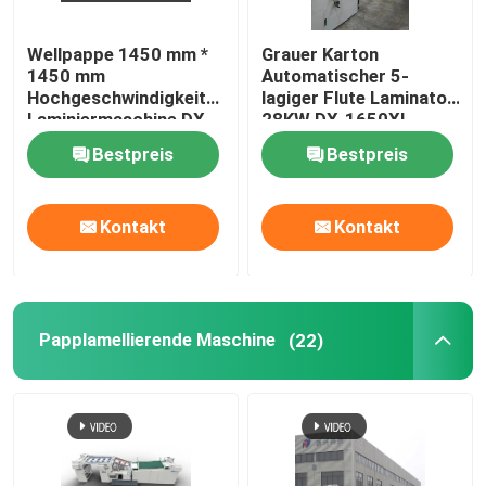
Wellpappe 1450 mm *
Grauer Karton
1450 mm
Automatischer 5-
Hochgeschwindigkeits-
lagiger Flute Laminator
Laminiermaschine DX-
28KW DX-1650XL
1450
Bestpreis
Bestpreis
Kontakt
Kontakt
Papplamellierende Maschine
(22)