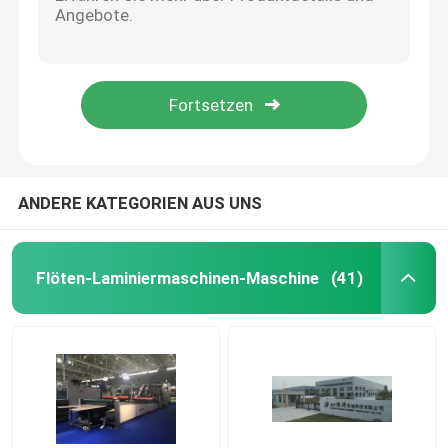
ISO-Kettenmesser-Film-Laminiermaschine Hot Knife Thermal Film Laminator
Kettenschneider Thermofolienkaschiermaschine Vollautomatisch 68kW
Hochgeschwindigkeits-Wellenlaminator
740*1040mm Hot Knife Film Laminator Maschine 10000Pcs/H High Speed
CE Hot Knife Film Laminator Machine 10 - 100um Pur Laminiermaschine
Papplamellierende Maschine
Automatische PET-OPP-Heißmesser-Laminiermaschine, lösemittelfrei
Automatische Flöten-Laminiermaschine
ANDERE KATEGORIEN AUS UNS
Flötenlaminiermaschine mit 5 Falten
Flöten-Laminiermaschinen-Maschine
(41)
Ordner gluer Maschine
Auto-Stapler-Maschine
Stapelwendemaschine