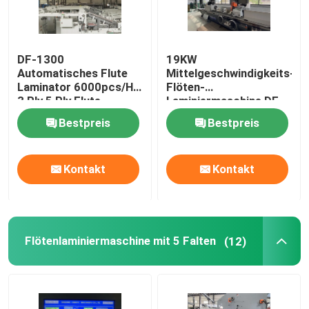
DF-1300
19KW
Automatisches Flute
Mittelgeschwindigkeits-
Laminator 6000pcs/H
Flöten-
3 Ply 5 Ply Flute
Laminiermaschine DF-
Laminator
1650L
Bestpreis
Bestpreis
Kontakt
Kontakt
Flötenlaminiermaschine mit 5 Falten
(12)