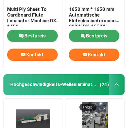
Multi Ply Sheet To
1650 mm * 1650 mm
Thermische Filmlaminiermaschine
Cardboard Flute
Automatische
Laminator Machine DX-
Flötenlaminatormaschine
1450
28KW DX-1650XL
Litho-Laminiermaschine
Bestpreis
Bestpreis
Flötenlaminierung, die Maschine klebt
Kontakt
Kontakt
Heißmesser-Laminiermaschine
Hochgeschwindigkeits-Wellenlaminator
(24)
Kettenmesser-Filmlaminiermaschine
Papplaminiermaschine