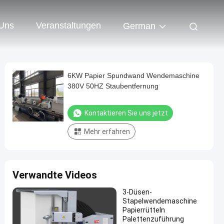
 Uns
Veranstaltungen
German
6KW Papier Spundwand Wendemaschine
380V 50HZ Staubentfernung
Kontaktieren Sie uns jetzt
Mehr erfahren
Verwandte Videos
3-Düsen-
Stapelwendemaschine
Papierrütteln
Palettenzuführung