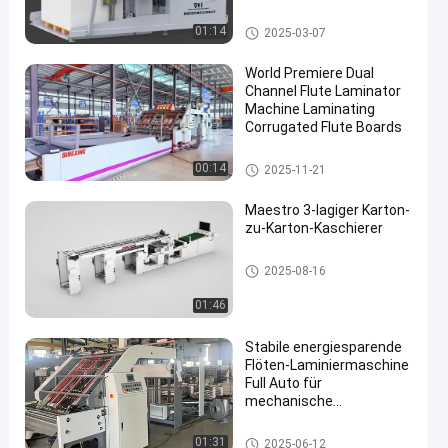
Stapelwendemaschine
01:14
2025-03-07
World Premiere Dual
Channel Flute Laminator
Machine Laminating
Corrugated Flute Boards
en
Flöten-Laminiermaschinen-Ma
00:14
2025-11-21
schine
Maestro 3-lagiger Karton-
zu-Karton-Kaschierer
Papplaminiermaschine
2025-08-16
01:46
Stabile energiesparende
Flöten-Laminiermaschine
Full Auto für
mechanische
Ausrüstung
Hochgeschwindigkeits-Wellenl
01:31
2025-06-12