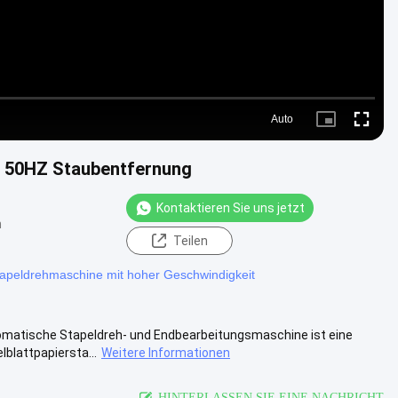
Auto
Picture-
Fullscre
in-
Picture
 50HZ Staubentfernung
Kontaktieren Sie uns jetzt
n
Teilen
apeldrehmaschine mit hoher Geschwindigkeit
tomatische Stapeldreh- und Endbearbeitungsmaschine ist eine
blattpapiersta...
Weitere Informationen
HINTERLASSEN SIE EINE NACHRICHT