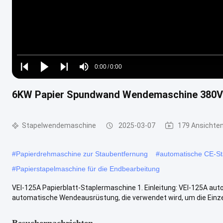
Loaded
:
0%
0:00
/
0:00
Play
Play
Play
Mute
Current
Duration
next
next
6KW Papier Spundwand Wendemaschine 380V
Time
Stapelwendemaschine
2025-03-07
179 Ansichte
#
Papierdrehmaschine zur Staubentfernung
#
automatische CE-St
#
Papierstapelmaschine für die Endbearbeitung
VEI-125A Papierblatt-Staplermaschine 1. Einleitung: VEI-125A au
automatische Wendeausrüstung, die verwendet wird, um die Einzel
Besuchernachrichten