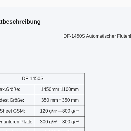
tbeschreibung
DF-1450S Automatischer Fluten
DF-1450S
ax.Größe:
1450mm*1100mm
dest.Größe:
350 mm * 350 mm
 Sheet GSM:
120 g/㎡—800 g/㎡
r unteren Platte:
300 g/㎡—800 g/㎡