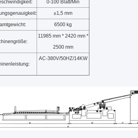
schwindigkeit:
0-100 Blatt/Min
ungsgenauigkeit:
±1,5 mm
amtgewicht:
6500 kg
11985 mm * 2420 mm *
hinengröße:
2500 mm
AC-380V/50HZ/14KW
inenleistung: