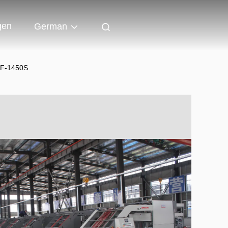
gen
German
DF-1450S