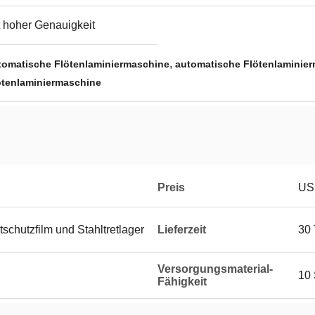
 hoher Genauigkeit
,
tomatische Flötenlaminiermaschine
automatische Flötenlaminie
ötenlaminiermaschine
Preis
US
schutzfilm und Stahltretlager
Lieferzeit
30
Versorgungsmaterial-
10
Fähigkeit