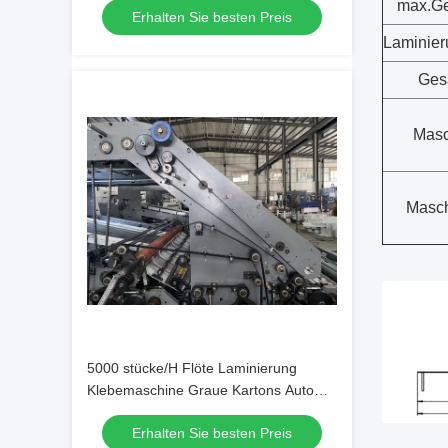
max.Ge
Erhalten Sie besten Preis
Laminier
Ges
Masc
Masch
5000 stücke/H Flöte Laminierung
Klebemaschine Graue Kartons Auto
Flöte Laminator
Erhalten Sie besten Preis