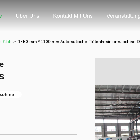
e
Über Uns
Kontakt Mit Uns
Veranstaltun
e Klebt
>
1450 mm * 1100 mm Automatische Flötenlaminiermaschine 
e
0S
aschine