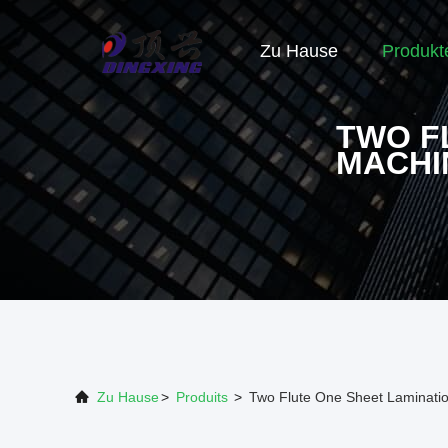
Zu Hause
Produkt
TWO F
MACHI
Zu Hause
>
Produits
>
Two Flute One Sheet Laminati