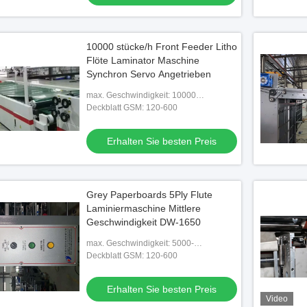
10000 stücke/h Front Feeder Litho
Flöte Laminator Maschine
Synchron Servo Angetrieben
max. Geschwindigkeit: 10000
Stück/Stunde
Deckblatt GSM: 120-600
Erhalten Sie besten Preis
Grey Paperboards 5Ply Flute
Laminiermaschine Mittlere
Geschwindigkeit DW-1650
max. Geschwindigkeit: 5000-
teilig/Stunde
Deckblatt GSM: 120-600
Erhalten Sie besten Preis
Video