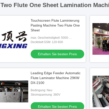
Two Flute One Sheet Lamination Machi
Touchscreen Flute Laminierung
Pasting Machine Two Flute One
Sheet
max. Geschwindigkeit: 5000-
teilig/Stunde
Deckblatt GSM: 120-600
Erhalten Sie besten Preis
Leading Edge Feeder Automatic
Flute Laminator Machine 29KW
DX-2100
Bedingung: Neu
Stromspannung: 380V
Erhalten Sie besten Preis