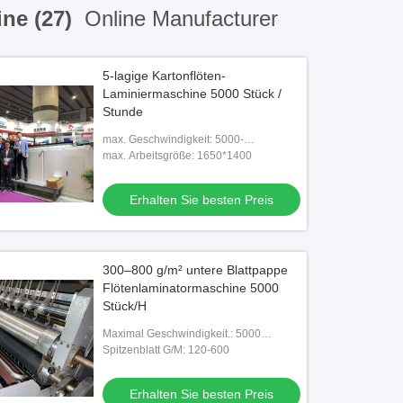
ne (27)
Online Manufacturer
5-lagige Kartonflöten-
Laminiermaschine 5000 Stück /
Stunde
max. Geschwindigkeit: 5000-
teilig/Stunde
max. Arbeitsgröße: 1650*1400
Erhalten Sie besten Preis
300–800 g/m² untere Blattpappe
Flötenlaminatormaschine 5000
Stück/H
Maximal Geschwindigkeit.: 5000
Stück/Stunde
Spitzenblatt G/M: 120-600
Erhalten Sie besten Preis