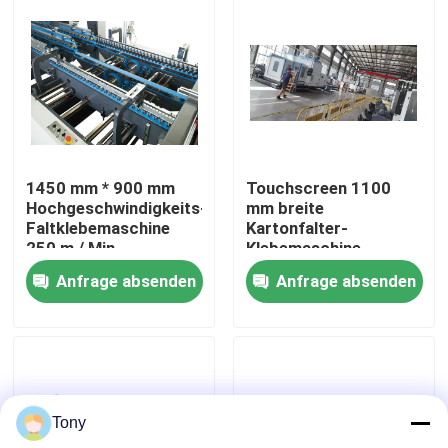
Werksbesichtigung
Qualitätskontrolle
Kontakt mit uns
1450 mm * 900 mm
Touchscreen 1100
Hochgeschwindigkeits-
mm breite
Faltklebemaschine
Kartonfalter-
Neuigkeiten
250 m / Min
Klebemaschine
geräuscharm
Anfrage absenden
Anfrage absenden
Rechtssachen
Bitte um ein Angebot
Tony
Flöten-Laminiermaschinen-Maschine