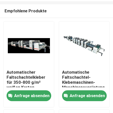
Empfohlene Produkte
Automatischer
Automatische
Faltschachtelkleber
Faltschachtel-
Zu Hause
für 350-800 g/m²
Klebemaschinen-
weißen Karton
Maschinenausrüstung
Inline mit Scanner
Anfrage absenden
Anfrage absenden
Produkte
Über uns