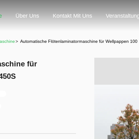
e
Über Uns
Kontakt Mit Uns
Veranstaltun
aschine
>
Automatische Flötenlaminatormaschine für Wellpappen 100 
schine für
1450S