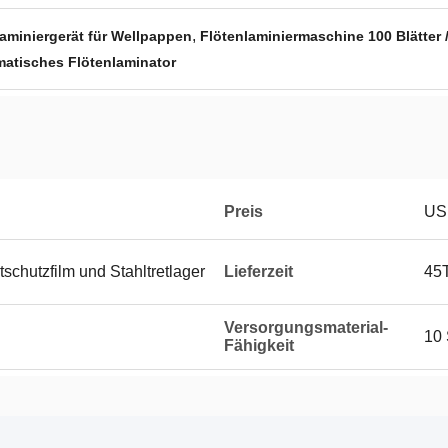
,
aminiergerät für Wellpappen
Flötenlaminiermaschine 100 Blätter /
omatisches Flötenlaminator
Preis
US
schutzfilm und Stahltretlager
Lieferzeit
45
Versorgungsmaterial-
10
Fähigkeit