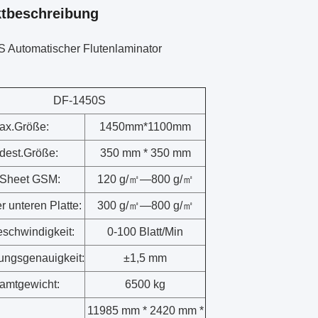
tbeschreibung
 Automatischer Flutenlaminator
DF-1450S
ax.Größe:
1450mm*1100mm
dest.Größe:
350 mm * 350 mm
 Sheet GSM:
120 g/㎡—800 g/㎡
r unteren Platte:
300 g/㎡—800 g/㎡
schwindigkeit:
0-100 Blatt/Min
ungsgenauigkeit:
±1,5 mm
amtgewicht:
6500 kg
11985 mm * 2420 mm *