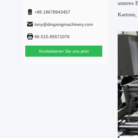
unteres B
+86 18678943457
Kartons,
tony@dingxingmachinery.com
86-515-85571076
Kontaktieren Sie uns jetzt