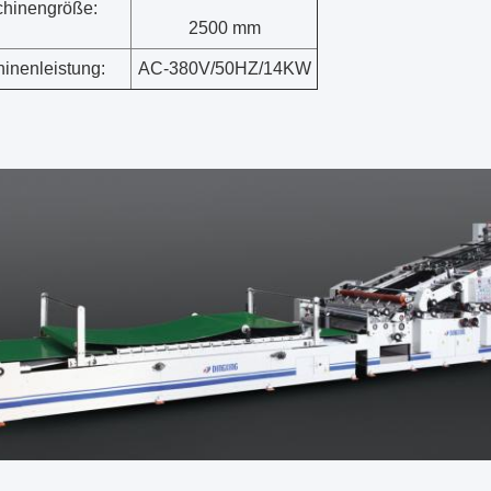
hinengröße:
2500 mm
inenleistung:
AC-380V/50HZ/14KW