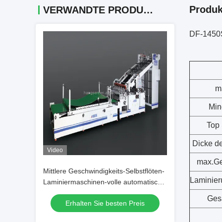
Produk
VERWANDTE PRODUKTE
DF-1450S
m
Min
Top
Dicke de
Video
max.Ge
Mittlere Geschwindigkeits-Selbstflöten-
Laminier
Laminiermaschinen-volle automatische
Flöten-lamellierende Maschine
Ges
Erhalten Sie besten Preis