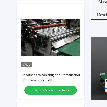
Masc
Masch
Video
Einzelner dreischichtiger automatischer
Flötenlaminator mittlerer
Geschwindigkeit DF-1650EL
Erhalten Sie besten Preis