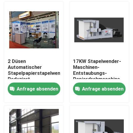
2 Düsen
17KW Stapelwender-
Automatischer
Maschinen-
Stapelpapierstapelwender
Entstaubungs-
Reduziert
Papierdrehmaschine
Tintengeruch
Anfrage absenden
Anfrage absenden
Zu Hause
Produkte
Über uns