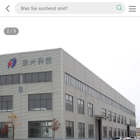
2
/
5