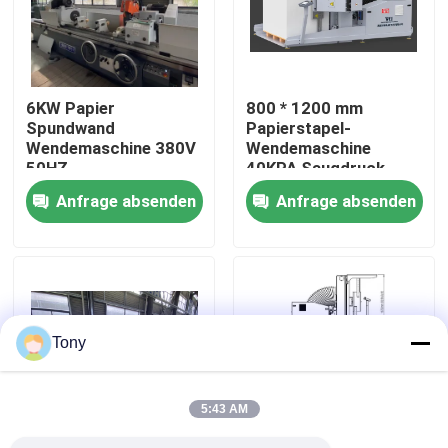
Werksbesichtigung
6KW Papier
800 * 1200 mm
Qualitätskontrolle
Spundwand
Papierstapel-
Wendemaschine 380V
Wendemaschine
50HZ
40KPA Saugdruck
Kontakt mit uns
Staubentfernung
Anfrage absenden
Anfrage absenden
Neuigkeiten
Rechtssachen
Tony
Bitte um ein Angebot
5:43 AM
Flöten-Laminiermaschinen-Maschine