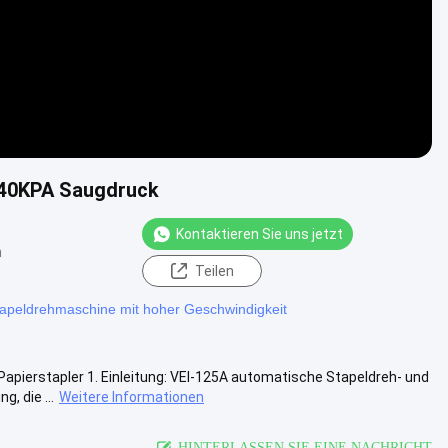
 40KPA Saugdruck
Kontaktieren Sie uns jetzt
n
Teilen
apeldrehmaschine mit hoher Geschwindigkeit
pierstapler 1. Einleitung: VEI-125A automatische Stapeldreh- und
 die ...
Weitere Informationen
HINTERLASSEN SIE EINE NACHRICHT