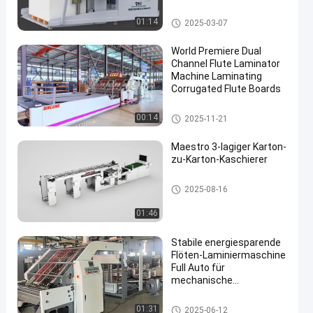
Stapelwendemaschine
01:14
2025-03-07
World Premiere Dual
Channel Flute Laminator
Machine Laminating
Corrugated Flute Boards
Flöten-Laminiermaschinen-Ma
00:14
2025-11-21
schine
Maestro 3-lagiger Karton-
zu-Karton-Kaschierer
Papplaminiermaschine
2025-08-16
01:46
Stabile energiesparende
Flöten-Laminiermaschine
Full Auto für
mechanische
Ausrüstung
Hochgeschwindigkeits-Wellenl
01:31
2025-06-12