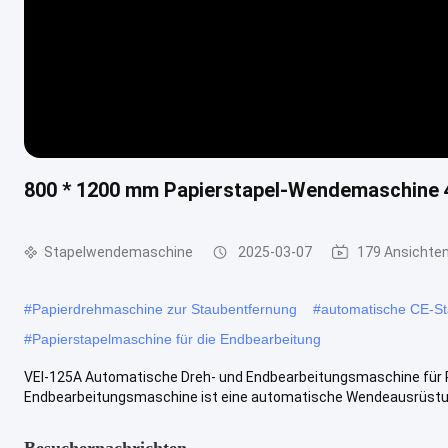
800 * 1200 mm Papierstapel-Wendemaschine
Stapelwendemaschine
2025-03-07
179 Ansichte
#
Papierdrehmaschine zur Staubentfernung
#
automatische CE-St
#
Papierstapelmaschine für die Endbearbeitung
VEI-125A Automatische Dreh- und Endbearbeitungsmaschine für Pa
Endbearbeitungsmaschine ist eine automatische Wendeausrüstung,
Besuchernachrichten