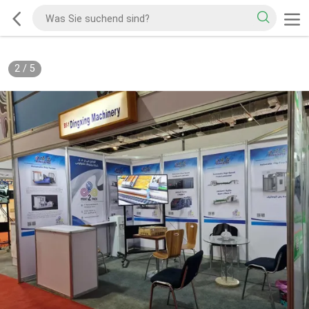
2
/
5