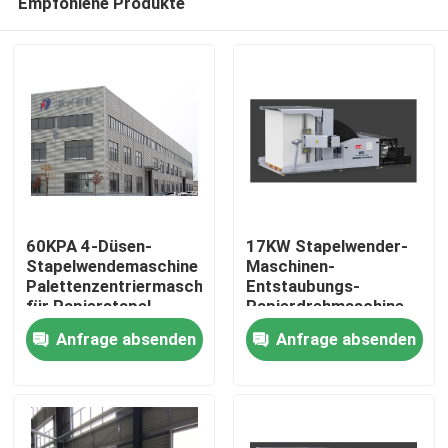
Empfohlene Produkte
60KPA 4-Düsen-
17KW Stapelwender-
Stapelwendemaschine
Maschinen-
Palettenzentriermaschine
Entstaubungs-
für Papierstapel
Papierdrehmaschine
Zu Hause
Anfrage absenden
Anfrage absenden
Produkte
Über uns