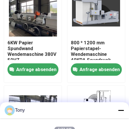
Werksbesichtigung
Qualitätskontrolle
6KW Papier
800 * 1200 mm
Spundwand
Papierstapel-
Kontakt mit uns
Wendemaschine 380V
Wendemaschine
50HZ
40KPA Saugdruck
Staubentfernung
Anfrage absenden
Anfrage absenden
Neuigkeiten
Rechtssachen
Bitte um ein Angebot
Tony
Flöten-Laminiermaschinen-Maschine