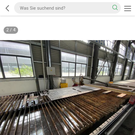
2
/
4