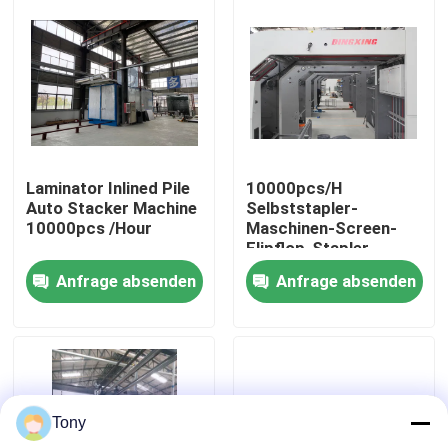
Werksbesichtigung
Qualitätskontrolle
Kontakt mit uns
Laminator Inlined Pile
10000pcs/H
Auto Stacker Machine
Selbststapler-
10000pcs /Hour
Maschinen-Screen-
Neuigkeiten
Flipflop-Stapler
Anfrage absenden
Anfrage absenden
Rechtssachen
Bitte um ein Angebot
Tony
Flöten-Laminiermaschinen-Maschine