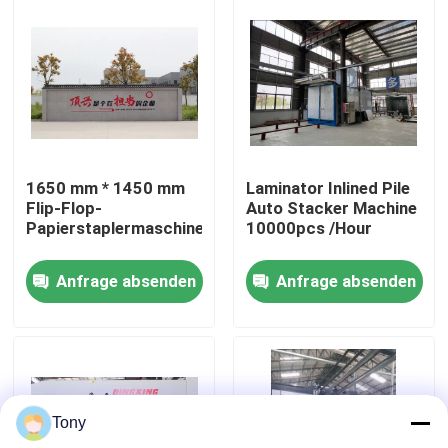
Werksbesichtigung
Qualitätskontrolle
Kontakt mit uns
1650 mm * 1450 mm
Laminator Inlined Pile
Flip-Flop-
Auto Stacker Machine
Papierstaplermaschine
10000pcs /Hour
Neuigkeiten
Anfrage absenden
Anfrage absenden
Rechtssachen
Bitte um ein Angebot
Tony
Flöten-Laminiermaschinen-Maschine