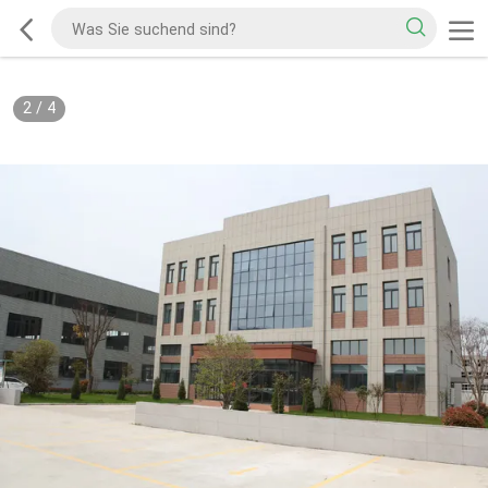
2
/
4