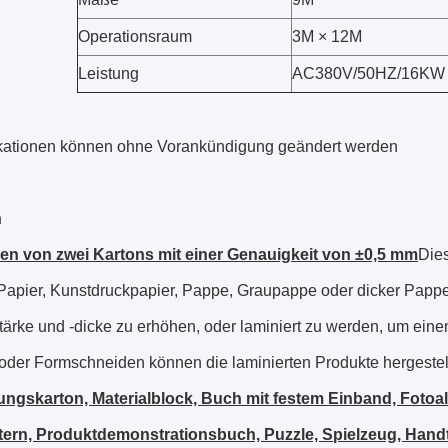
Operationsraum
3M × 12M
Leistung
AC380V/50HZ/16KW
ikationen können ohne Vorankündigung geändert werden
n
en von zwei Kartons mit einer Genauigkeit von ±0,5 mm
Dies
apier, Kunstdruckpapier, Pappe, Graupappe oder dicker Pappe 
tärke und -dicke zu erhöhen, oder laminiert zu werden, um ein
oder Formschneiden können die laminierten Produkte hergestel
ngskarton, Materialblock, Buch mit festem Einband, Fotoa
ern, Produktdemonstrationsbuch, Puzzle, Spielzeug, Hand