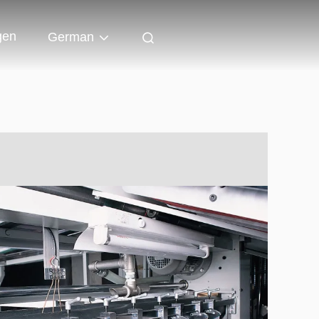
gen
German