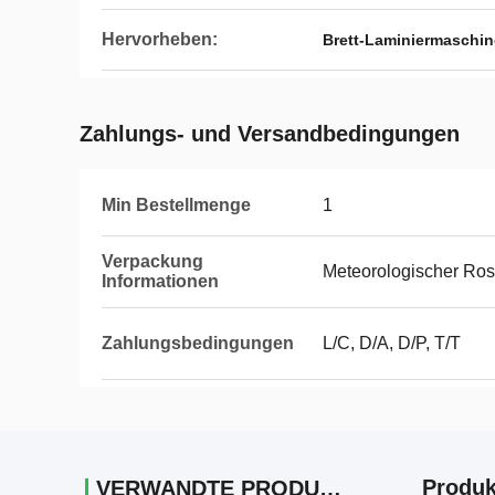
Hervorheben:
Brett-Laminiermaschine
Zahlungs- und Versandbedingungen
Min Bestellmenge
1
Verpackung
Meteorologischer Rost
Informationen
Zahlungsbedingungen
L/C, D/A, D/P, T/T
Produk
VERWANDTE PRODUKTE