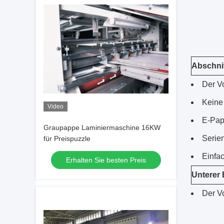
Abschni
Der V
Keine 
Video
E-Papi
Graupappe Laminiermaschine 16KW
Serien
für Preispuzzle
Einfa
Erhalten Sie besten Preis
Unterer 
Der V