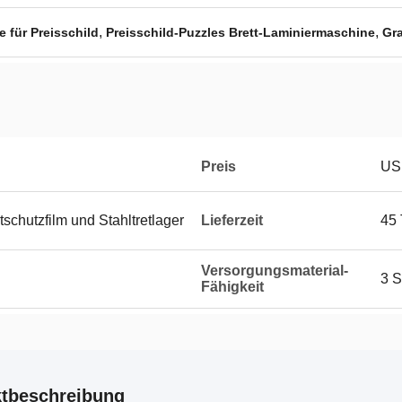
,
,
 für Preisschild
Preisschild-Puzzles Brett-Laminiermaschine
Gr
Preis
US
schutzfilm und Stahltretlager
Lieferzeit
45
Versorgungsmaterial-
3 S
Fähigkeit
tbeschreibung