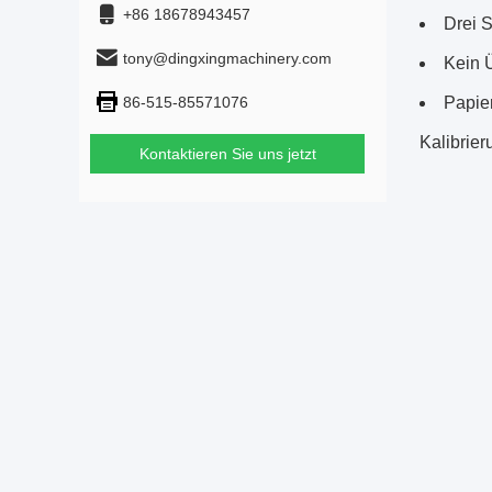
+86 18678943457
Drei S
tony@dingxingmachinery.com
Kein 
86-515-85571076
Papie
Kalibrie
Kontaktieren Sie uns jetzt