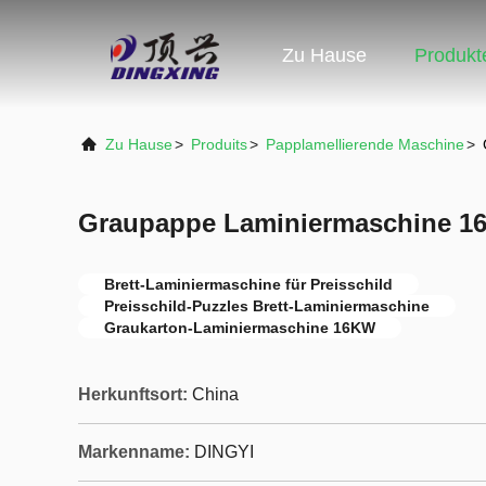
Zu Hause
Produkt
Zu Hause
>
Produits
>
Papplamellierende Maschine
>
Graupappe Laminiermaschine 16
Brett-Laminiermaschine für Preisschild
Preisschild-Puzzles Brett-Laminiermaschine
Graukarton-Laminiermaschine 16KW
Herkunftsort:
China
Markenname:
DINGYI