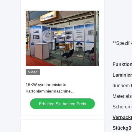
**Spezif
Funktio
Video
Laminier
16KW synchronisierte
dünnem P
Kartonlaminiermaschine
Materials
Vollautomatischer Laminator
Erhalten Sie besten Preis
Scheren 
Verpacku
Stückgüt