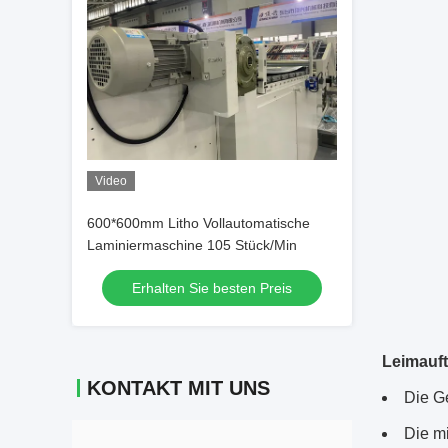
Video
600*600mm Litho Vollautomatische
Laminiermaschine 105 Stück/Min
Erhalten Sie besten Preis
Leimauft
KONTAKT MIT UNS
Die G
Die m