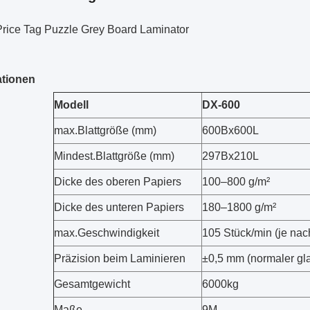
rice Tag Puzzle Grey Board Laminator
ationen
Modell
DX-600
max.Blattgröße (mm)
600Bx600L
Mindest.Blattgröße (mm)
297Bx210L
Dicke des oberen Papiers
100–800 g/m²
Dicke des unteren Papiers
180–1800 g/m²
max.Geschwindigkeit
105 Stück/min (je nac
Präzision beim Laminieren
±0,5 mm (normaler gla
Gesamtgewicht
6000kg
Maße
9M