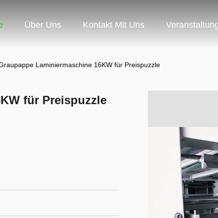
e
Über Uns
Kontakt Mit Uns
Veranstaltun
Graupappe Laminiermaschine 16KW für Preispuzzle
KW für Preispuzzle