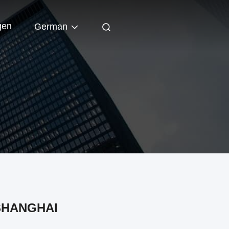
gen
German
 SHANGHAI